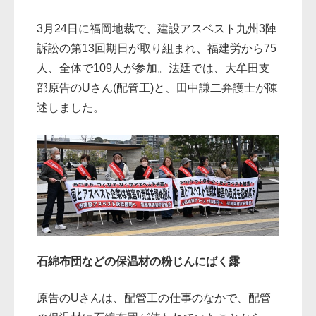
3月24日に福岡地裁で、建設アスベスト九州3陣
訴訟の第13回期日が取り組まれ、福建労から75
人、全体で109人が参加。法廷では、大牟田支
部原告のUさん(配管工)と、田中謙二弁護士が陳
述しました。
石綿布団などの保温材の粉じんにばく露
原告のUさんは、配管工の仕事のなかで、配管