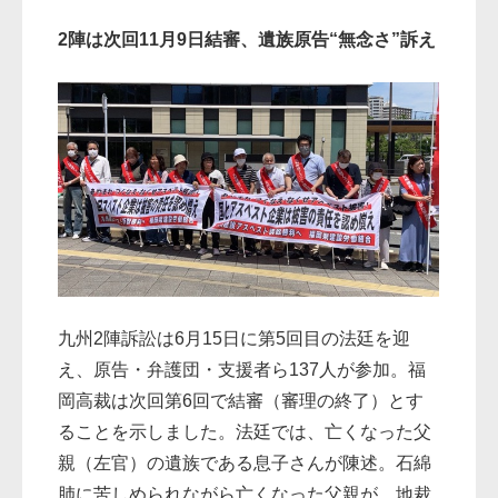
2陣は次回11月9日結審、遺族原告“無念さ”訴え
九州2陣訴訟は6月15日に第5回目の法廷を迎
え、原告・弁護団・支援者ら137人が参加。福
岡高裁は次回第6回で結審（審理の終了）とす
ることを示しました。法廷では、亡くなった父
親（左官）の遺族である息子さんが陳述。石綿
肺に苦しめられながら亡くなった父親が、地裁