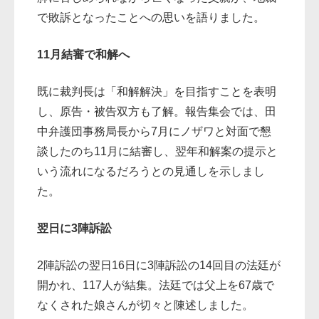
で敗訴となったことへの思いを語りました。
11月結審で和解へ
既に裁判長は「和解解決」を目指すことを表明
し、原告・被告双方も了解。報告集会では、田
中弁護団事務局長から7月にノザワと対面で懇
談したのち11月に結審し、翌年和解案の提示と
いう流れになるだろうとの見通しを示しまし
た。
翌日に3陣訴訟
2陣訴訟の翌日16日に3陣訴訟の14回目の法廷が
開かれ、117人が結集。法廷では父上を67歳で
なくされた娘さんが切々と陳述しました。