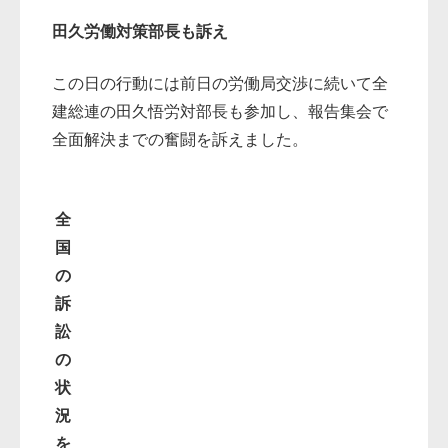
田久労働対策部長も訴え
この日の行動には前日の労働局交渉に続いて全
建総連の田久悟労対部長も参加し、報告集会で
全面解決までの奮闘を訴えました。
全
国
の
訴
訟
の
状
況
を