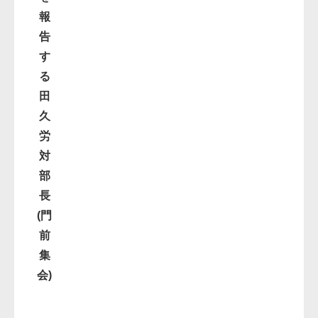
報
告
す
る
田
久
労
対
部
長
(門
前
集
会)